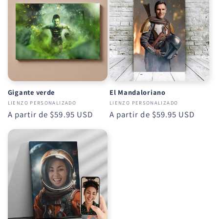
Gigante verde
El Mandaloriano
LIENZO PERSONALIZADO
LIENZO PERSONALIZADO
Precio
A partir de
$59.95 USD
Precio
A partir de
$59.95 USD
habitual
habitual