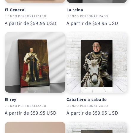
El General
La reina
LIENZO PERSONALIZADO
LIENZO PERSONALIZADO
Precio
A partir de
$59.95 USD
Precio
A partir de
$59.95 USD
habitual
habitual
El rey
Caballero a caballo
LIENZO PERSONALIZADO
LIENZO PERSONALIZADO
Precio
A partir de
$59.95 USD
Precio
A partir de
$59.95 USD
habitual
habitual