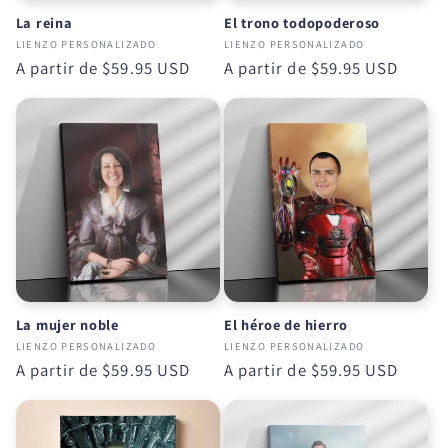
La reina
El trono todopoderoso
LIENZO PERSONALIZADO
LIENZO PERSONALIZADO
Precio
A partir de
$59.95 USD
Precio
A partir de
$59.95 USD
habitual
habitual
La mujer noble
El héroe de hierro
LIENZO PERSONALIZADO
LIENZO PERSONALIZADO
Precio
A partir de
$59.95 USD
Precio
A partir de
$59.95 USD
habitual
habitual