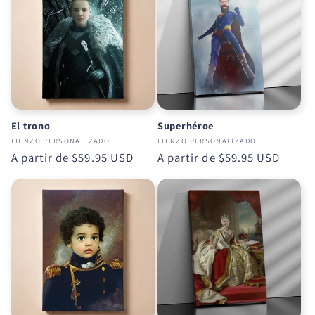
El trono
Superhéroe
LIENZO PERSONALIZADO
LIENZO PERSONALIZADO
Precio
A partir de
$59.95 USD
Precio
A partir de
$59.95 USD
habitual
habitual