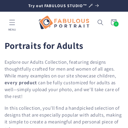
IR
Try out FABULOUS STUDIO™ 🪄
DIRECTAMENTE
AL CONTENIDO
Carrito
0
0
artículos
MENU
C
Portraits for Adults
o
Explore our Adults Collection, featuring designs
l
thoughtfully crafted for men and women of all ages.
While many examples on our site showcase children,
e
every product
can be fully customized for adults as
c
well—simply upload your photo, and we’ll take care of
the rest!
c
In this collection, you’ll find a handpicked selection of
i
designs that are especially popular with adults, making
ó
it simple to create a meaningful and personal piece of