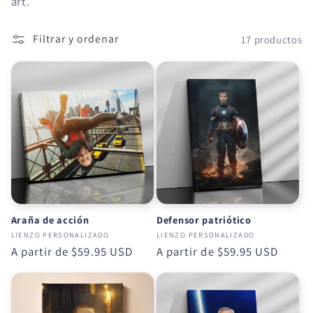
art.
n
:
Filtrar y ordenar
17 productos
Araña de acción
Defensor patriótico
LIENZO PERSONALIZADO
LIENZO PERSONALIZADO
Precio
A partir de
$59.95 USD
Precio
A partir de
$59.95 USD
habitual
habitual