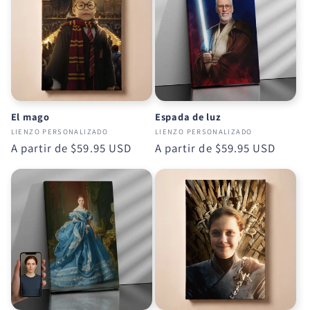
El mago
Espada de luz
LIENZO PERSONALIZADO
LIENZO PERSONALIZADO
Precio
A partir de
$59.95 USD
Precio
A partir de
$59.95 USD
habitual
habitual