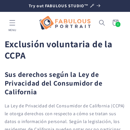
IR
Try out FABULOUS STUDIO™ 🪄
DIRECTAMENTE
AL CONTENIDO
Carrito
0
0
artículos
MENU
Exclusión voluntaria de la
CCPA
Sus derechos según la Ley de
Privacidad del Consumidor de
California
La Ley de Privacidad del Consumidor de California (CCPA)
le otorga derechos con respecto a cómo se tratan sus
datos o información personal. Según la legislación, los
residentes de California pueden optar por no participar