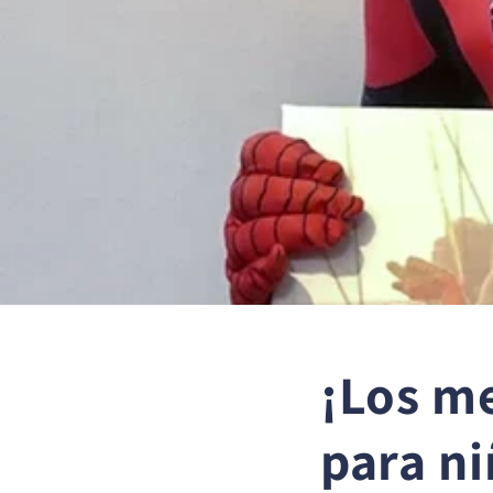
¡Los m
para ni