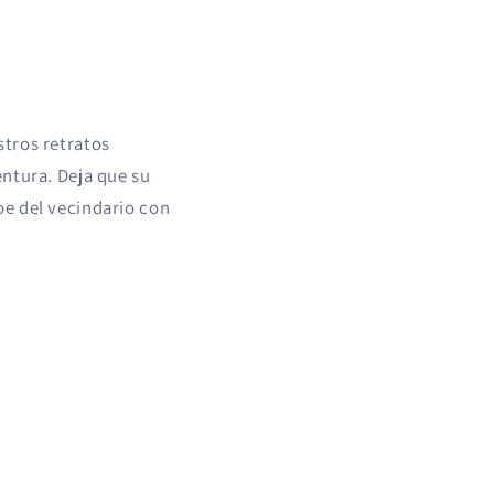
stros retratos
entura. Deja que su
oe del vecindario con