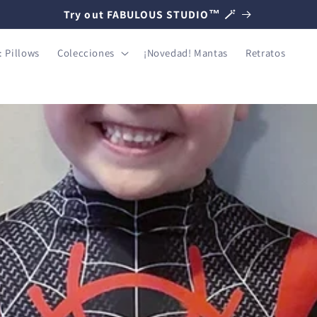
Try out FABULOUS STUDIO™ 🪄
 Pillows
Colecciones
¡Novedad! Mantas
Retratos