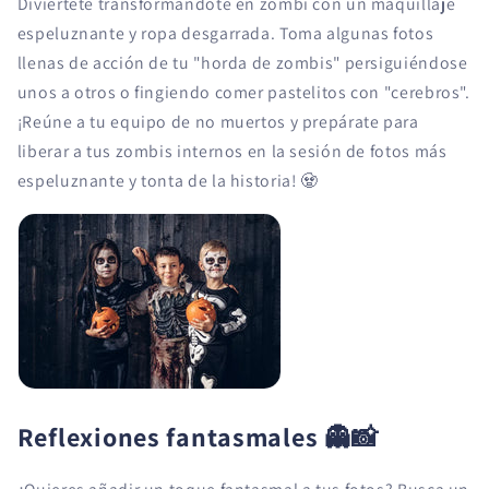
Diviértete transformándote en zombi con un maquillaje
espeluznante y ropa desgarrada. Toma algunas fotos
llenas de acción de tu "horda de zombis" persiguiéndose
unos a otros o fingiendo comer pastelitos con "cerebros".
¡Reúne a tu equipo de no muertos y prepárate para
liberar a tus zombis internos en la sesión de fotos más
espeluznante y tonta de la historia! 🧟
Reflexiones fantasmales
👻📸