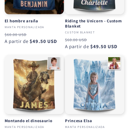
El hombre araña
Riding the Unicorn - Custom
Blanket
MANTA PERSONALIZADA
CUSTOM BLANKET
Precio
Precio
$60.00 USD
Precio
Precio
$60.00 USD
habitual
A partir de
de
$49.50 USD
habitual
A partir de
de
$49.50 USD
oferta
oferta
Montando el dinosaurio
Princesa Elsa
MANTA PERSONALIZADA
MANTA PERSONALIZADA