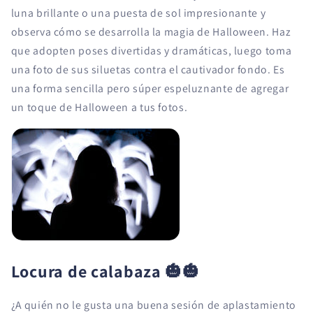
luna brillante o una puesta de sol impresionante y
observa cómo se desarrolla la magia de Halloween. Haz
que adopten poses divertidas y dramáticas, luego toma
una foto de sus siluetas contra el cautivador fondo. Es
una forma sencilla pero súper espeluznante de agregar
un toque de Halloween a tus fotos.
Locura de calabaza
🎃🎃
¿A quién no le gusta una buena sesión de aplastamiento